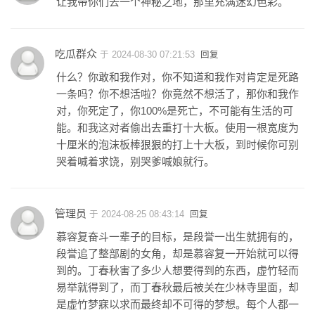
让我带你们去一个神秘之地，那里充满迷幻色彩。
吃瓜群众
于 2024-08-30 07:21:53
回复
什么？你敢和我作对，你不知道和我作对肯定是死路
一条吗？你不想活啦？你竟然不想活了，那你和我作
对，你死定了，你100%是死亡，不可能有生活的可
能。和我这对者偷出去重打十大板。使用一根宽度为
十厘米的泡沫板棒狠狠的打上十大板，到时候你可别
哭着喊着求饶，别哭爹喊娘就行。
管理员
于 2024-08-25 08:43:14
回复
慕容复奋斗一辈子的目标，是段誉一出生就拥有的，
段誉追了整部剧的女角，却是慕容复一开始就可以得
到的。丁春秋害了多少人想要得到的东西，虚竹轻而
易举就得到了，而丁春秋最后被关在少林寺里面，却
是虚竹梦寐以求而最终却不可得的梦想。每个人都一