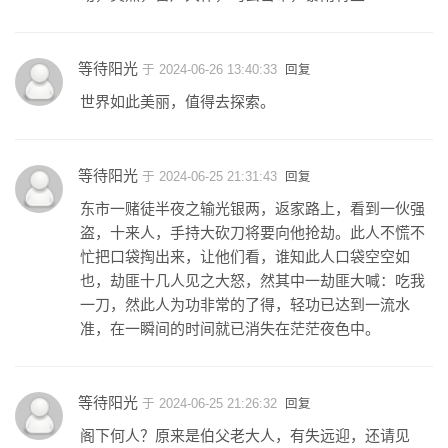
等待阳光
于 2024-06-26 13:40:33
回复
世界如此美丽，值得去探索。
等待阳光
于 2024-06-25 21:31:43
回复
东市一赌徒半夜之输光银两，返家路上，看到一伙强
盗，十来人，手持大砍刀将要向他抢劫。此人不慌不
忙把口袋掏出来，让他们看，谁知此人口袋空空如
也，劫匪十几人见之大怒，然其中一劫匪大喊：吃我
一刀，然此人为功非常的了得，轻功已达到一流水
准，在一瞬间的时间就已消失在茫茫夜色中。
等待阳光
于 2024-06-25 21:26:32
回复
阁下何人？原来是伯父老大人，有失远迎，还请见