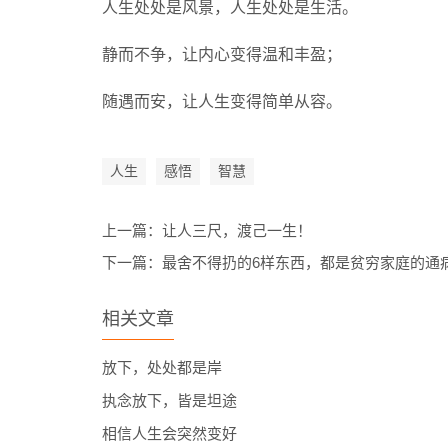
人生处处是风景，人生处处是生活。
静而不争，让内心变得温和丰盈；
随遇而安，让人生变得简单从容。
人生
感悟
智慧
上一篇：
让人三尺，渡己一生！
下一篇：
最舍不得扔的6样东西，都是贫穷家庭的通
相关文章
放下，处处都是岸
执念放下，皆是坦途
相信人生会突然变好