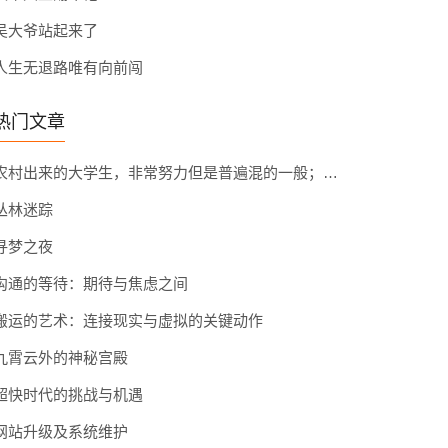
吴大爷站起来了
人生无退路唯有向前闯
热门文章
农村出来的大学生，非常努力但是普遍混的一般；读书时候大家差距不大，毕业后大家回到了各自的阶层，差距很大
丛林迷踪
寻梦之夜
沟通的等待：期待与焦虑之间
搬运的艺术：连接现实与虚拟的关键动作
九霄云外的神秘宫殿
超快时代的挑战与机遇
网站升级及系统维护