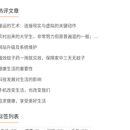
热评文章
搬运的艺术：连接现实与虚拟的关键动作
农村出来的大学生，非常努力但是普遍混的一般；读书时候大家差距不大，毕业后大家回到了各自的阶层，差距很大
网站升级及系统维护
强效蚊子药一用就见效，保障家中三天无蚊子
健康生活的重要性
科技发展对生活的影响
手机改变生活，也改变我们
追求健康，享受美好生活
标签列表